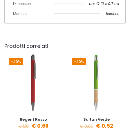
cm Ø 10 x 0,7 ca
Dimensioni
Materiale
bamboo
Prodotti correlati
-40%
-40%
Regent Rosso
Sultan Verde
€
0,66
€
0,52
€
1,10
€
0,86