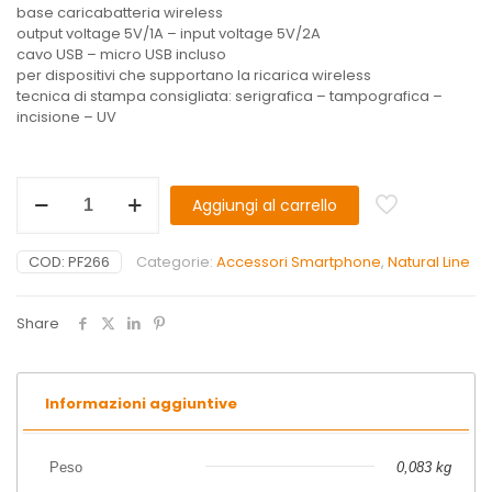
base caricabatteria wireless
output voltage 5V/1A – input voltage 5V/2A
cavo USB – micro USB incluso
per dispositivi che supportano la ricarica wireless
tecnica di stampa consigliata: serigrafica – tampografica –
incisione – UV
Aggiungi al carrello
COD:
PF266
Categorie:
Accessori Smartphone
,
Natural Line
Share
Informazioni aggiuntive
Peso
0,083 kg