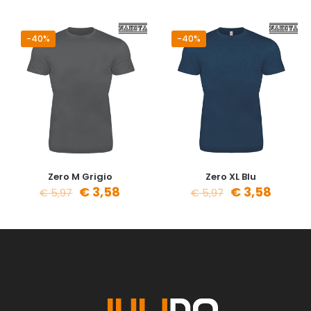
-40%
-40%
Zero M Grigio
Zero XL Blu
€
3,58
€
3,58
€
5,97
€
5,97