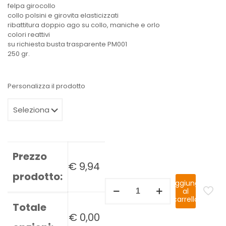
felpa girocollo
collo polsini e girovita elasticizzati
ribattitura doppio ago su collo, maniche e orlo
colori reattivi
su richiesta busta trasparente PM001
250 gr.
Personalizza il prodotto
Prezzo
€
9,94
prodotto:
Aggiungi
al
carrello
Totale
€
0,00