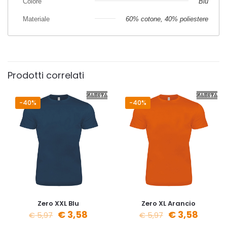
Colore
Blu
Materiale
60% cotone, 40% poliestere
Prodotti correlati
-40%
-40%
Zero XXL Blu
Zero XL Arancio
€
3,58
€
3,58
€
5,97
€
5,97