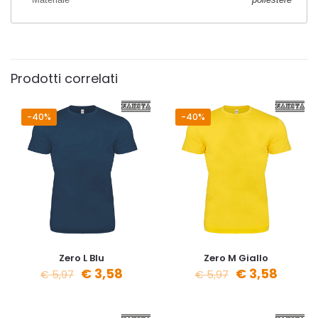
Prodotti correlati
-40%
-40%
Zero L Blu
Zero M Giallo
€
3,58
€
3,58
€
5,97
€
5,97