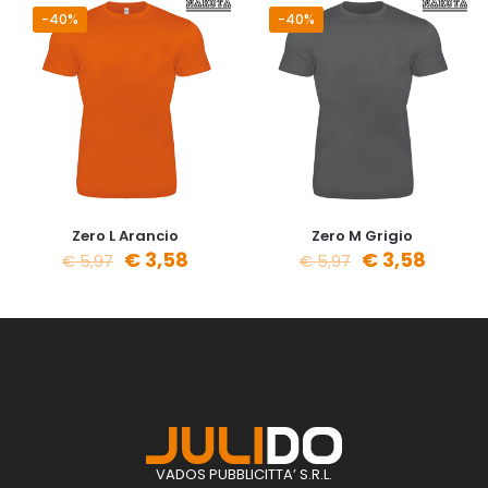
-40%
-40%
Zero L Arancio
Zero M Grigio
€
3,58
€
3,58
€
5,97
€
5,97
VADOS PUBBLICITTA’ S.R.L.