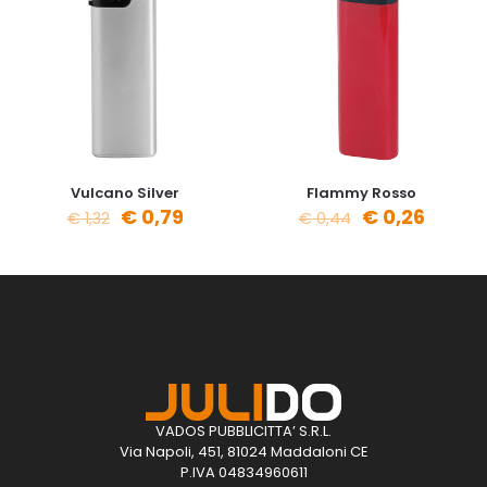
Vulcano Silver
Flammy Rosso
€
0,79
€
0,26
€
1,32
€
0,44
VADOS PUBBLICITTA’ S.R.L.
Via Napoli, 451, 81024 Maddaloni CE
P.IVA 04834960611