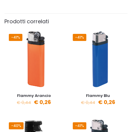
Prodotti correlati
-41%
-41%
Flammy Arancio
Flammy Blu
€
0,26
€
0,26
€
0,44
€
0,44
-40%
-41%